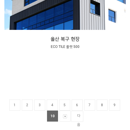
울산 북구 현장
ECO TILE 플랫 500
1
2
3
4
5
6
7
8
9
다
10
음