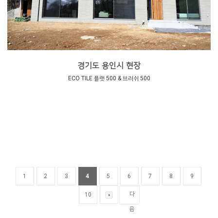
경기도 용인시 현장
ECO TILE 플랫 500 & 브러쉬 500
1
2
3
4
5
6
7
8
9
다
10
음