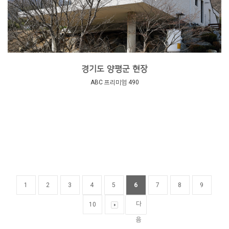
경기도 양평군 현장
ABC 프리미엄 490
1
2
3
4
5
6
7
8
9
다
10
음